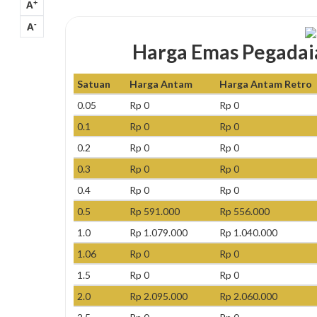
+
A
-
A