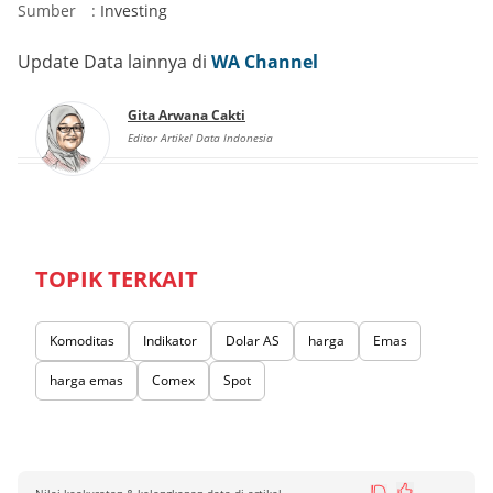
Sumber
:
Investing
Update Data lainnya di
WA Channel
Gita Arwana Cakti
Editor Artikel Data Indonesia
TOPIK TERKAIT
Komoditas
Indikator
Dolar AS
harga
Emas
harga emas
Comex
Spot
Nilai keakuratan & kelengkapan data di artikel