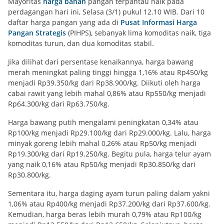
Mayoritas
harga bahan
pangan terpantau naik pada
perdagangan hari ini, Selasa (3/1) pukul 12.10 WIB. Dari 10
daftar harga pangan yang ada di
Pusat Informasi Harga
Pangan Strategis
(PIHPS), sebanyak lima komoditas naik, tiga
komoditas turun, dan dua komoditas stabil.
Jika dilihat dari persentase kenaikannya, harga bawang
merah meningkat paling tinggi hingga 1,16% atau Rp450/kg
menjadi Rp39.350/kg dari Rp38.900/kg. Diikuti oleh harga
cabai rawit yang lebih mahal 0,86% atau Rp550/kg menjadi
Rp64.300/kg dari Rp63.750/kg.
Harga bawang putih mengalami peningkatan 0,34% atau
Rp100/kg menjadi Rp29.100/kg dari Rp29.000/kg. Lalu, harga
minyak goreng lebih mahal 0,26% atau Rp50/kg menjadi
Rp19.300/kg dari Rp19.250/kg. Begitu pula, harga telur ayam
yang naik 0,16% atau Rp50/kg menjadi Rp30.850/kg dari
Rp30.800/kg.
Sementara itu, harga daging ayam turun paling dalam yakni
1,06% atau Rp400/kg menjadi Rp37.200/kg dari Rp37.600/kg.
Kemudian, harga beras lebih murah 0,79% atau Rp100/kg