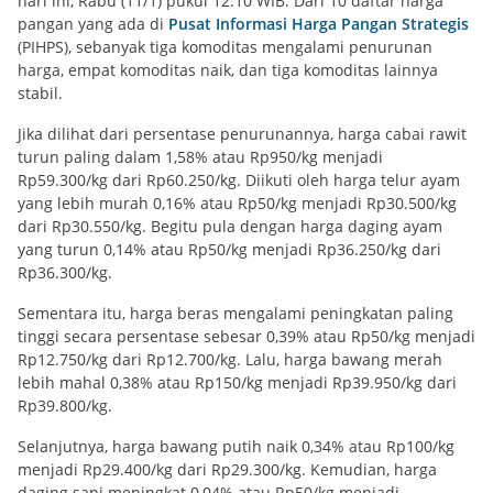
hari ini, Rabu (11/1) pukul 12.10 WIB. Dari 10 daftar harga
pangan yang ada di
Pusat Informasi Harga Pangan Strategis
(PIHPS), sebanyak tiga komoditas mengalami penurunan
harga, empat komoditas naik, dan tiga komoditas lainnya
stabil.
Jika dilihat dari persentase penurunannya, harga cabai rawit
turun paling dalam 1,58% atau Rp950/kg menjadi
Rp59.300/kg dari Rp60.250/kg. Diikuti oleh harga telur ayam
yang lebih murah 0,16% atau Rp50/kg menjadi Rp30.500/kg
dari Rp30.550/kg. Begitu pula dengan harga daging ayam
yang turun 0,14% atau Rp50/kg menjadi Rp36.250/kg dari
Rp36.300/kg.
Sementara itu, harga beras mengalami peningkatan paling
tinggi secara persentase sebesar 0,39% atau Rp50/kg menjadi
Rp12.750/kg dari Rp12.700/kg. Lalu, harga bawang merah
lebih mahal 0,38% atau Rp150/kg menjadi Rp39.950/kg dari
Rp39.800/kg.
Selanjutnya, harga bawang putih naik 0,34% atau Rp100/kg
menjadi Rp29.400/kg dari Rp29.300/kg. Kemudian, harga
daging sapi meningkat 0,04% atau Rp50/kg menjadi