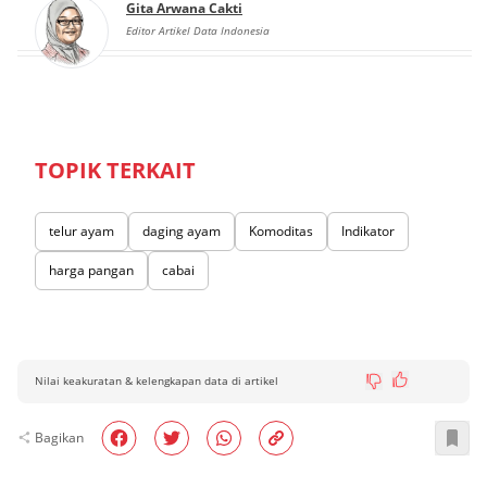
Gita Arwana Cakti
Editor Artikel Data Indonesia
TOPIK TERKAIT
telur ayam
daging ayam
Komoditas
Indikator
harga pangan
cabai
Nilai keakuratan & kelengkapan data di artikel
Bagikan