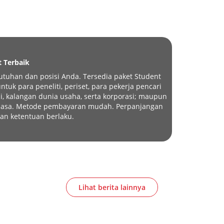
t Terbaik
tuhan dan posisi Anda. Tersedia paket Student
tuk para peneliti, periset, para pekerja pencari
i, kalangan dunia usaha, serta korporasi; maupun
eluasa. Metode pembayaran mudah. Perpanjangan
an ketentuan berlaku.
Lihat berita lainnya