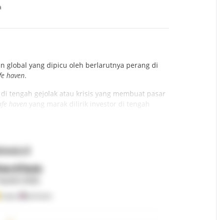
a
n global yang dipicu oleh berlarutnya perang di
fe haven
.
i tengah gejolak atau krisis yang membuat pasar
fe haven
yang marak dilirik investor di tengah