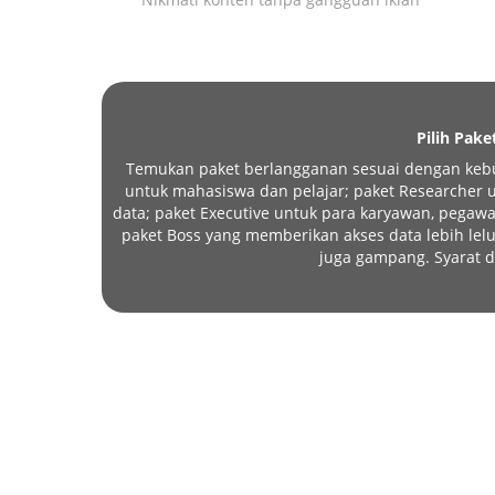
Pilih Pake
Temukan paket berlangganan sesuai dengan kebu
untuk mahasiswa dan pelajar; paket Researcher un
data; paket Executive untuk para karyawan, pegawa
paket Boss yang memberikan akses data lebih l
juga gampang. Syarat d