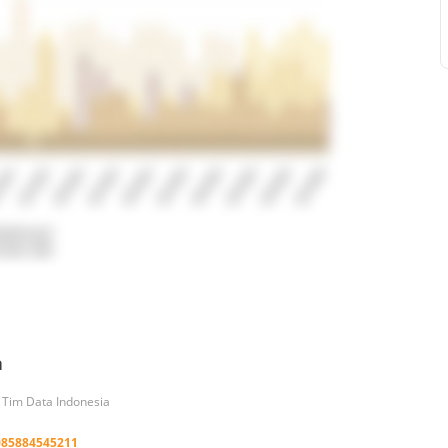
a
h Tim Data Indonesia
085884545211