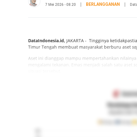
BERLANGGANAN
7 Mei 2026 - 08.20
Dat
DataIndonesia.id,
JAKARTA - Tingginya ketidakpastia
Timur Tengah membuat masyarakat berburu aset
sa
Aset ini dianggap mampu mempertahankan nilainya d
mengalami tekanan. Emas menjadi salah satu aset
sa
situasi tersebut.