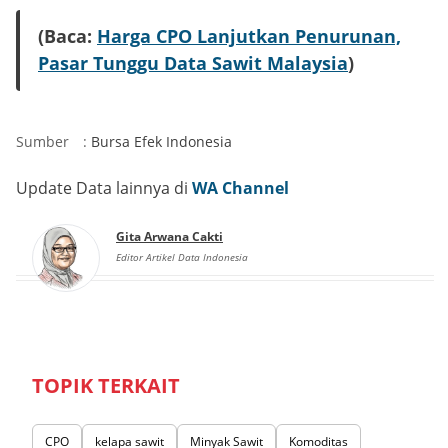
(Baca:
Harga CPO Lanjutkan Penurunan,
Pasar Tunggu Data Sawit Malaysia
)
Sumber
:
Bursa Efek Indonesia
Update Data lainnya di
WA Channel
Gita Arwana Cakti
Editor Artikel Data Indonesia
TOPIK TERKAIT
CPO
kelapa sawit
Minyak Sawit
Komoditas