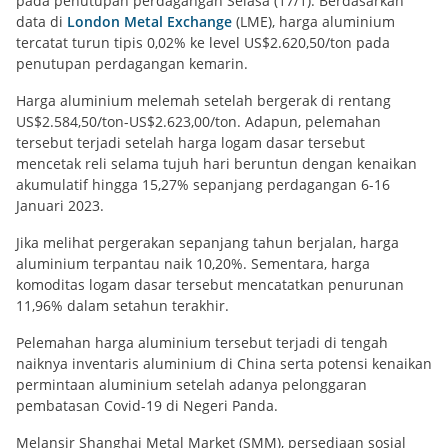
pada penutupan perdagangan Selasa (17/1). Berdasarkan
data di
London Metal Exchange
(LME), harga aluminium
tercatat turun tipis 0,02% ke level US$2.620,50/ton pada
penutupan perdagangan kemarin.
Harga aluminium melemah setelah bergerak di rentang
US$2.584,50/ton-US$2.623,00/ton. Adapun, pelemahan
tersebut terjadi setelah harga logam dasar tersebut
mencetak reli selama tujuh hari beruntun dengan kenaikan
akumulatif hingga 15,27% sepanjang perdagangan 6-16
Januari 2023.
Jika melihat pergerakan sepanjang tahun berjalan, harga
aluminium terpantau naik 10,20%. Sementara, harga
komoditas logam dasar tersebut mencatatkan penurunan
11,96% dalam setahun terakhir.
Pelemahan harga aluminium tersebut terjadi di tengah
naiknya inventaris aluminium di China serta potensi kenaikan
permintaan aluminium setelah adanya pelonggaran
pembatasan Covid-19 di Negeri Panda.
Melansir Shanghai Metal Market (SMM), persediaan sosial