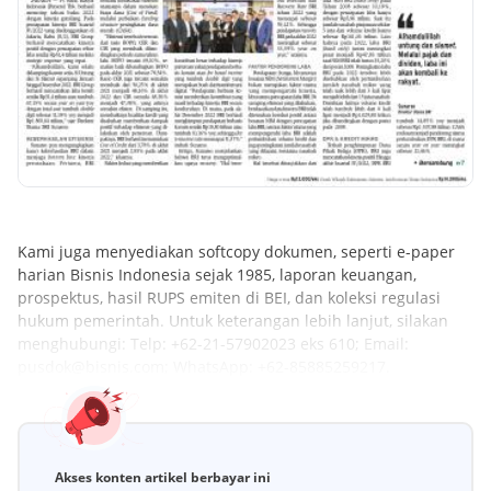
Kami juga menyediakan softcopy dokumen, seperti e-paper
harian Bisnis Indonesia sejak 1985, laporan keuangan,
prospektus, hasil RUPS emiten di BEI, dan koleksi regulasi
hukum pemerintah. Untuk keterangan lebih lanjut, silakan
menghubungi: Telp: +62-21-57902023 eks 610; Email:
pusdok@bisnis.com; WhatsApp: +62-85885259217.
Akses konten artikel berbayar ini