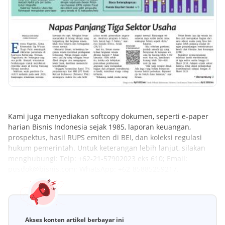
Kami juga menyediakan softcopy dokumen, seperti e-paper
harian Bisnis Indonesia sejak 1985, laporan keuangan,
prospektus, hasil RUPS emiten di BEI, dan koleksi regulasi
hukum pemerintah. Untuk keterangan lebih lanjut, silakan
menghubungi: Telp: +62-21-57902023 eks 610; Email:
pusdok@bisnis.com; WhatsApp: +62-85885259217.
Akses konten artikel berbayar ini