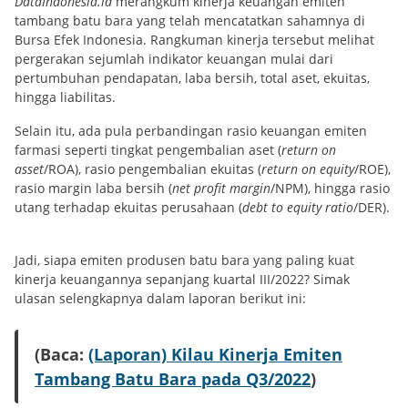
DataIndonesia.id
merangkum kinerja keuangan emiten
tambang batu bara yang telah mencatatkan sahamnya di
Bursa Efek Indonesia. Rangkuman kinerja tersebut melihat
pergerakan sejumlah indikator keuangan mulai dari
pertumbuhan pendapatan, laba bersih, total aset, ekuitas,
hingga liabilitas.
Selain itu, ada pula perbandingan rasio keuangan emiten
farmasi seperti tingkat pengembalian aset (
return on
asset
/ROA), rasio pengembalian ekuitas (
return on equity
/ROE),
rasio margin laba bersih (
net profit margin
/NPM), hingga rasio
utang terhadap ekuitas perusahaan (
debt to equity ratio
/DER).
Jadi, siapa emiten produsen batu bara yang paling kuat
kinerja keuangannya sepanjang kuartal III/2022? Simak
ulasan selengkapnya dalam laporan berikut ini:
(Baca:
(Laporan) Kilau Kinerja Emiten
Tambang Batu Bara pada Q3/2022
)