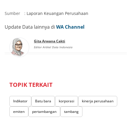
Sumber
:
Laporan Keuangan Perusahaan
Update Data lainnya di
WA Channel
Gita Arwana Cakti
Editor Artikel Data Indonesia
TOPIK TERKAIT
Indikator
Batu bara
korporasi
kinerja perusahaan
emiten
pertambangan
tambang