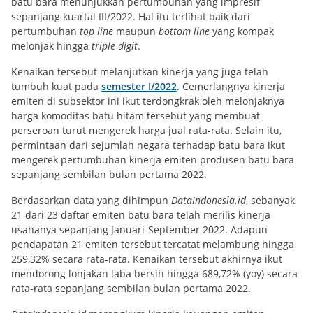
batu bara menunjukkan pertumbuhan yang impresif
sepanjang kuartal III/2022. Hal itu terlihat baik dari
pertumbuhan
top line
maupun
bottom line
yang kompak
melonjak hingga
triple digit
.
Kenaikan tersebut melanjutkan kinerja yang juga telah
tumbuh kuat pada
semester I/2022
. Cemerlangnya kinerja
emiten di subsektor ini ikut terdongkrak oleh melonjaknya
harga komoditas batu hitam tersebut yang membuat
perseroan turut mengerek harga jual rata-rata. Selain itu,
permintaan dari sejumlah negara terhadap batu bara ikut
mengerek pertumbuhan kinerja emiten produsen batu bara
sepanjang sembilan bulan pertama 2022.
Berdasarkan data yang dihimpun
DataIndonesia.id
, sebanyak
21 dari 23 daftar emiten batu bara telah merilis kinerja
usahanya sepanjang Januari-September 2022. Adapun
pendapatan 21 emiten tersebut tercatat melambung hingga
259,32% secara rata-rata. Kenaikan tersebut akhirnya ikut
mendorong lonjakan laba bersih hingga 689,72% (yoy) secara
rata-rata sepanjang sembilan bulan pertama 2022.