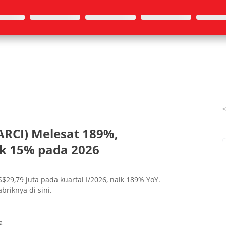
(ARCI) Melesat 189%,
k 15% pada 2026
S$29,79 juta pada kuartal I/2026, naik 189% YoY.
riknya di sini.
a