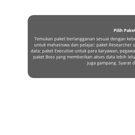
Pilih Pake
Temukan paket berlangganan sesuai dengan kebu
untuk mahasiswa dan pelajar; paket Researcher un
data; paket Executive untuk para karyawan, pegawa
paket Boss yang memberikan akses data lebih l
juga gampang. Syarat d