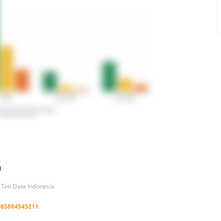
a
h Tim Data Indonesia
085884545211