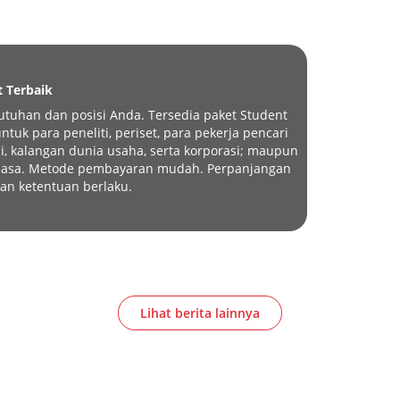
t Terbaik
tuhan dan posisi Anda. Tersedia paket Student
tuk para peneliti, periset, para pekerja pencari
i, kalangan dunia usaha, serta korporasi; maupun
eluasa. Metode pembayaran mudah. Perpanjangan
an ketentuan berlaku.
Lihat berita lainnya