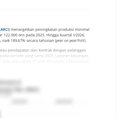
(
ARCI
) menargetkan peningkatan produksi minimal
 122.000 ons pada 2025. Hingga kuartal I/2026,
, naik 189,67% secara tahunan (
year on year
/YoY).
 atau pendapatan dari kontrak dengan pelanggan
ta pada periode yang sama 2025. Laporan keuangan
Suka Jadi Logam, PT Indo Prosperity International,