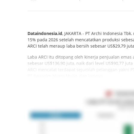
Dataindonesia.id
, JAKARTA - PT Archi Indonesia Tbk. 
15% pada 2026 setelah mencatatkan produksi sebesar
ARCI telah meraup laba bersih sebesar US$29,79 juta
Laba ARCI itu ditopang oleh kinerja penjualan emas
sebesar US$136,90 juta, naik dari level US$90,77 ju
ARCI mencatat terdapat sejumlah pelanggan yakni PT 
PT Swarnim Murni Mulia, dan lainnya.