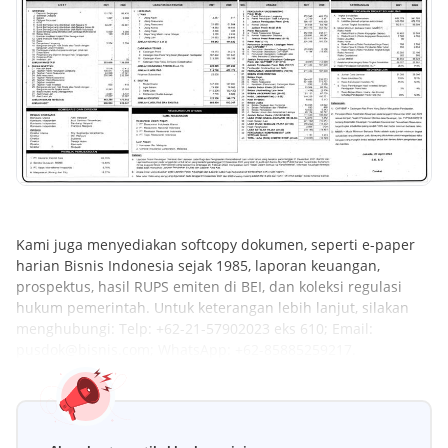
Kami juga menyediakan softcopy dokumen, seperti e-paper
harian Bisnis Indonesia sejak 1985, laporan keuangan,
prospektus, hasil RUPS emiten di BEI, dan koleksi regulasi
hukum pemerintah. Untuk keterangan lebih lanjut, silakan
menghubungi: Telp: +62-21-57902023 eks 610; Email:
pusdok@bisnis.com; WhatsApp: +62-85885259217.