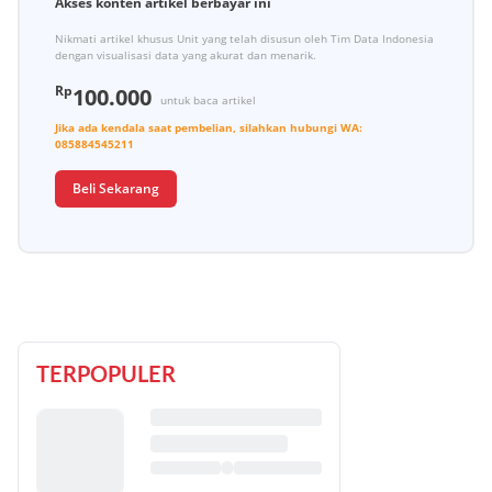
Akses konten artikel berbayar ini
Nikmati artikel khusus Unit yang telah disusun oleh Tim Data Indonesia
dengan visualisasi data yang akurat dan menarik.
Rp
100.000
untuk baca artikel
Jika ada kendala saat pembelian, silahkan hubungi
WA:
085884545211
Beli Sekarang
TERPOPULER