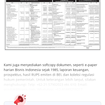
Kami juga menyediakan softcopy dokumen, seperti e-paper
harian Bisnis Indonesia sejak 1985, laporan keuangan,
prospektus, hasil RUPS emiten di BEI, dan koleksi regulasi
hukum pemerintah. Untuk keterangan lebih lanjut, silakan
menghubungi: Telp: +62-21-57902023 eks 610; Email:
pusdok@bisnis.com; WhatsApp: +62-85885259217.