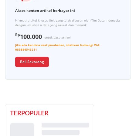
Akses konten artikel berbayar ini
Nikmati artikel khusus Unit yang telah disusun oleh Tim Data Indonesia
dengan visualisasi data yang akurat dan menarik.
Rp
100.000
untuk baca artikel
Jika ada kendala saat pembelian, silahkan hubungi
WA:
085884545211
Beli Sekarang
TERPOPULER