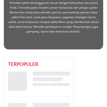
Temukan paket berlangganan sesuai dengan kebutuhan dan posisi
Anda. Tersedia paket Student untuk mahasiswa dan pelajar; paket
Researcher untuk para peneliti, periset, para pekerja pencari data;
paket Executive untuk para karyawan, pegawai, kalangan dunia
usaha, serta korporasi; maupun paket Boss yang memberikan akses
data lebih leluasa. Metode pembayaran mudah. Perpanjangan juga
gampang. Syarat dan ketentuan berlaku.
TERPOPULER