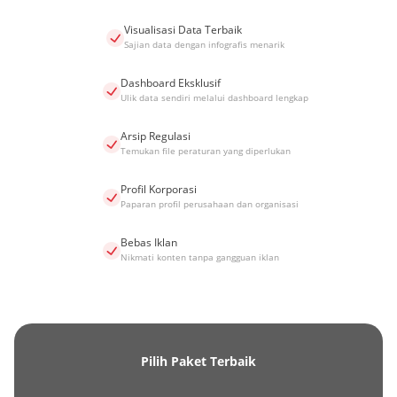
Visualisasi Data Terbaik
Sajian data dengan infografis menarik
Dashboard Eksklusif
Ulik data sendiri melalui dashboard lengkap
Arsip Regulasi
Temukan file peraturan yang diperlukan
Profil Korporasi
Paparan profil perusahaan dan organisasi
Bebas Iklan
Nikmati konten tanpa gangguan iklan
Pilih Paket Terbaik