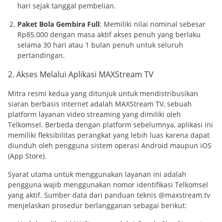
hari sejak tanggal pembelian.
Paket Bola Gembira Full
: Memiliki nilai nominal sebesar
Rp85.000 dengan masa aktif akses penuh yang berlaku
selama 30 hari atau 1 bulan penuh untuk seluruh
pertandingan.
2. Akses Melalui Aplikasi MAXStream TV
Mitra resmi kedua yang ditunjuk untuk mendistribusikan
siaran berbasis internet adalah MAXStream TV, sebuah
platform layanan video streaming yang dimiliki oleh
Telkomsel. Berbeda dengan platform sebelumnya, aplikasi ini
memiliki fleksibilitas perangkat yang lebih luas karena dapat
diunduh oleh pengguna sistem operasi Android maupun iOS
(App Store).
Syarat utama untuk menggunakan layanan ini adalah
pengguna wajib menggunakan nomor identifikasi Telkomsel
yang aktif. Sumber data dari panduan teknis @maxstream.tv
menjelaskan prosedur berlangganan sebagai berikut: