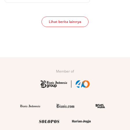
Lihat berita lainnya
Member of