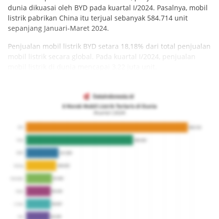
dunia dikuasai oleh BYD pada kuartal I/2024. Pasalnya, mobil
listrik pabrikan China itu terjual sebanyak 584.714 unit
sepanjang Januari-Maret 2024.
Penjualan mobil listrik BYD setara 18,18% dari total penjualan
mobil listrik secara global. Pada kuartal I/2024, penjualan
mobil listrik di dunia mencapai 3,22 juta unit.