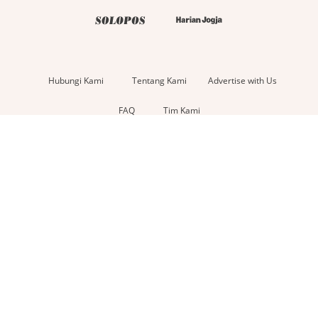
Hubungi Kami
Tentang Kami
Advertise with Us
FAQ
Tim Kami
Kebijakan
Kebijakan
Pedoman
Syarat &
Pengembalian
Privasi
Media Siber
Ketentuan
Copyright © 2026 - DataIndonesia.id