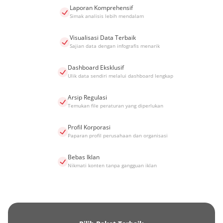
Laporan Komprehensif
Simak analisis lebih mendalam
Visualisasi Data Terbaik
Sajian data dengan infografis menarik
Dashboard Eksklusif
Ulik data sendiri melalui dashboard lengkap
Arsip Regulasi
Temukan file peraturan yang diperlukan
Profil Korporasi
Paparan profil perusahaan dan organisasi
Bebas Iklan
Nikmati konten tanpa gangguan iklan