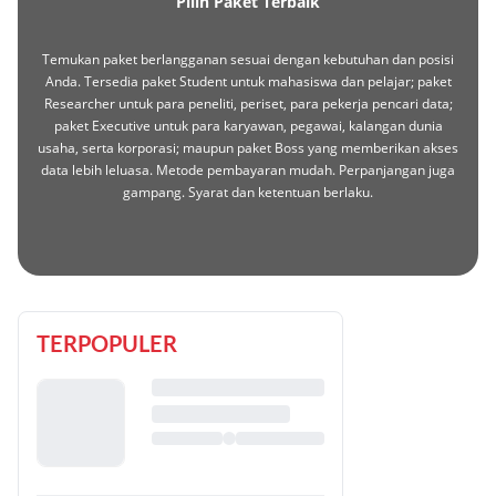
Pilih Paket Terbaik
Temukan paket berlangganan sesuai dengan kebutuhan dan posisi
Anda. Tersedia paket Student untuk mahasiswa dan pelajar; paket
Researcher untuk para peneliti, periset, para pekerja pencari data;
paket Executive untuk para karyawan, pegawai, kalangan dunia
usaha, serta korporasi; maupun paket Boss yang memberikan akses
data lebih leluasa. Metode pembayaran mudah. Perpanjangan juga
gampang. Syarat dan ketentuan berlaku.
TERPOPULER