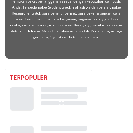
Temukan paket berlangganan sesuai dengan kebutuhan dan posisi
Anda. Tersedia paket Student untuk mahasiswa dan pelajar; paket
Researcher untuk para peneliti, periset, para pekerja pencari data;
paket Executive untuk para karyawan, pegawai, kalangan dunia
usaha, serta korporasi; maupun paket Boss yang memberikan akses
data lebih leluasa. Metode pembayaran mudah. Perpanjangan juga
gampang. Syarat dan ketentuan berlaku.
TERPOPULER