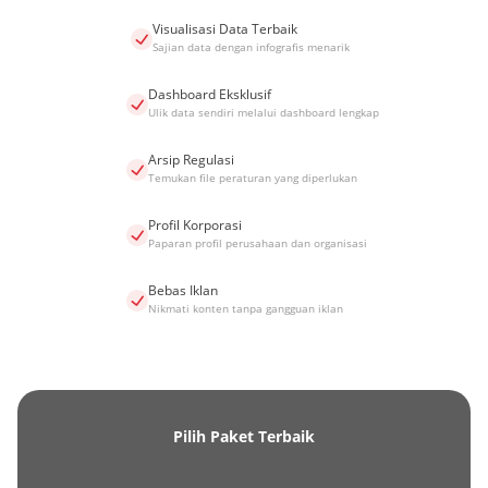
Visualisasi Data Terbaik
Sajian data dengan infografis menarik
Dashboard Eksklusif
Ulik data sendiri melalui dashboard lengkap
Arsip Regulasi
Temukan file peraturan yang diperlukan
Profil Korporasi
Paparan profil perusahaan dan organisasi
Bebas Iklan
Nikmati konten tanpa gangguan iklan
Pilih Paket Terbaik