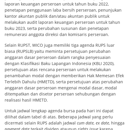
laporan keuangan perseroan untuk tahun buku 2022,
penetapan penggunaan laba bersih perseroan, penunjukan
kantor akuntan publik dan/atau akuntan publik untuk
melakukan audit laporan keuangan perseroan untuk tahun
buku 2023, serta perubahan susunan dan penetapan
remunerasi anggota direksi dan komisaris perseroan.
Selain RUPST, WICO juga memiliki tiga agenda RUPS luar
biasa (RUPSLB) yaitu meminta persetujuan perubahan
anggaran dasar perseroan dalam rangka penyesuaian
dengan Klasifikasi Baku Lapangan Indonesia (KBLI 2020),
persetujuan atas rencana perseroan untuk melakukan
penambahan modal dengan memberikan Hak Memesan Efek
Terlebih Dahulu (HMETD), serta persetujuan atas perubahan
anggaran dasar perseroan mengenai modal dasar, modal
ditempatkan dan disetor perseroan sehubungan dengan
realisasi hasil HMETD.
Untuk jadwal lengkap agenda bursa pada hari ini dapat
dilihat dalam tabel di atas. Beberapa jadwal yang perlu
dicermati selain RUPS adalah jadwal
cum date, ex date,
hingga
payment date
terkait dividen ataupun
rights issue
karena