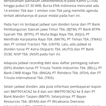
Berdasarkan pantauan
DataIndonesia.id
pada Kamis (27/04)
hingga pukul 07.30 WIB, Bursa Efek Indonesia mencatat ada
14 emiten Tbk dan 1 emiten non-Tbk yang memiliki agenda
terkait aktivitasnya di pasar modal pada hari ini.
Pada hari ini terdapat jadwal
cum
dividen tunai dari PT Bank
Pembangunan Daerah Jawa Timur Tbk. (BJTM), PT Bank BTPN
Syariah Tbk. (BTPS), PT Mulia Boga Raya Tbk. (KEJU), PT
Menthobi Karyatama Raya Tbk. (MKTR), PT Temas Tbk. (TMAS)
dan PT United Tractors Tbk. (UNTR). Lalu, ada jadwal
ex
dividen tunai PT Astra Otoparts Tbk. (AUTO) dan PT Bank
OCBC NISP Tbk. (NISP) pada hari ini.
Adapula jadwal
recording date
atau daftar pemegang saham
(DPS) dividen tunai PT Trisula Textile Industries Tbk. (BELL), PT
Bank CIMB Niaga Tbk. (BNGA), PT Ifishdeco Tbk. (IFSH), dan PT
Trisula International Tbk. (TRIS).
Selain jadwal dividen, ada pula informasi pembayaran kupon
seri BMTP01ACN2 ke 8 dan seri BMTP01BCN2 ke 8 dari PT
Bank Mandiri Taspen (BMTP). Selanjutnya, PT Bayan
Resources Tbk. (BYAN) dan PT Wicaksana Overseas