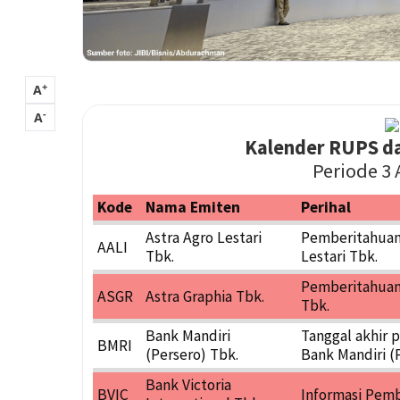
+
A
-
A