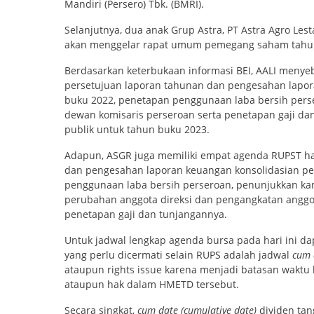
Mandiri (Persero) Tbk. (BMRI).
Selanjutnya, dua anak Grup Astra, PT Astra Agro Lesta
akan menggelar rapat umum pemegang saham tahuna
Berdasarkan keterbukaan informasi BEI, AALI menye
persetujuan laporan tahunan dan pengesahan lapor
buku 2022, penetapan penggunaan laba bersih perse
dewan komisaris perseroan serta penetapan gaji da
publik untuk tahun buku 2023.
Adapun, ASGR juga memiliki empat agenda RUPST har
dan pengesahan laporan keuangan konsolidasian pe
penggunaan laba bersih perseroan, penunjukkan kan
perubahan anggota direksi dan pengangkatan anggo
penetapan gaji dan tunjangannya.
Untuk jadwal lengkap agenda bursa pada hari ini dap
yang perlu dicermati selain RUPS adalah jadwal
cum 
ataupun rights issue karena menjadi batasan waktu 
ataupun hak dalam HMETD tersebut.
Secara singkat,
cum date (cumulative date)
dividen tan