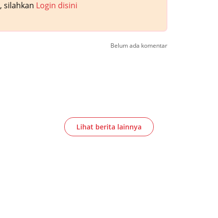
 silahkan
Login disini
Belum ada komentar
Lihat berita lainnya