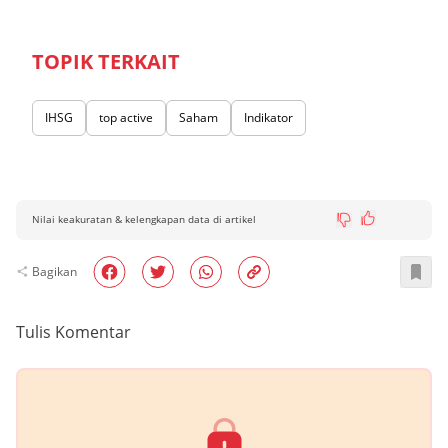
TOPIK TERKAIT
IHSG
top active
Saham
Indikator
Nilai keakuratan & kelengkapan data di artikel
Bagikan
Tulis Komentar