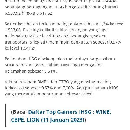
ditutup melemah 0,57% atau 38,05 poin ke posisi 6.584,45.
Sepanjang perdagangan, IHSG bergerak di rentang harian
6.557,92 hingga 6.617,62.
Sektor kesehatan tertekan paling dalam sebesar 1,2% ke level
1.533,08. Posisinya diikuti sektor keuangan yang juga
melemah 1,02% ke level 1.337,87. Sedangkan, sektor
transportasi & logistik memimpin penguatan sebesar 0,57%
ke level 1.641,21.
Pelemahan IHSG disokong oleh melorotnya harga saham
SOUL sebesar 9,88%. Saham FIMP juga mengalami
pelemahan sebesar 9,64%.
Ada pula saham BMBL dan GTBO yang masing-masing
terkoreksi sebesar 9,57% dan 7,00%. Ada pula saham KIOS
yang mencatatkan penurunan sebesar 6,98%.
(Baca:
Daftar Top Gainers IHSG : WINE,
CBPE, LION (11 Januari 2023)
)