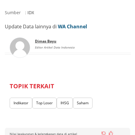
Sumber
:
IDX
Update Data lainnya di
WA Channel
Dimas Bayu
Editor Artikel Data Indonesia
TOPIK TERKAIT
Indikator
Top Loser
IHSG
Saham
Nilai keakuratan & kelengkapan data di artikel