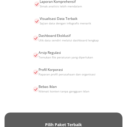
Laporan Komprehensif
Simak analisis lebih mendalam
Visualisasi Data Terbaik
Sajian data dengan infografis menarik
Dashboard Eksklusif
Ulik data sendiri melalui dashboard lengkap
Arsip Regulasi
Temukan file peraturan yang diperlukan
Profil Korporasi
Paparan profil perusahaan dan organisasi
Bebas Iklan
Nikmati konten tanpa gangguan iklan
Pilih Paket Terbaik