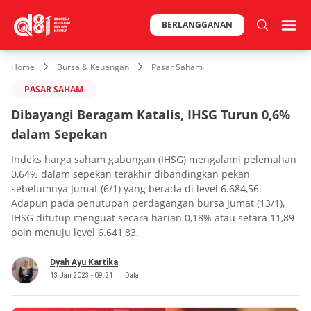
BERLANGGANAN
Home
Bursa & Keuangan
Pasar Saham
PASAR SAHAM
Dibayangi Beragam Katalis, IHSG Turun 0,6%
dalam Sepekan
Indeks harga saham gabungan (IHSG) mengalami pelemahan
0,64% dalam sepekan terakhir dibandingkan pekan
sebelumnya Jumat (6/1) yang berada di level 6.684,56.
Adapun pada penutupan perdagangan bursa Jumat (13/1),
IHSG ditutup menguat secara harian 0,18% atau setara 11,89
poin menuju level 6.641,83.
Dyah Ayu Kartika
13 Jan 2023 - 09.21
Data