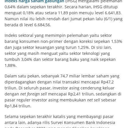
Indeks harga saham gabungan
(IHSG) mengalami pelemahan
0,64% dalam sepekan terakhir. Secara harian, IHSG ditutup
menguat 0,18% atau setara 11,89 poin menuju level 6.641,83.
Namun nilai itu lebih rendah dari Jumat pekan lalu (6/1) yang
berada di level 6.684,56.
Indeks sektoral yang memimpin pelemahan yaitu sektor
barang konsumen non-primer dengan koreksi sepekan 1,53%
dan juga sektor keuangan yang turun 1,25%. Di sisi lain,
sektor yang masih menguat yaitu sektor teknologi yang
tumbuh 3,04% dan sektor barang baku yang naik sepekan
1,88%.
Dalam satu pekan, sebanyak 74,7 miliar lembar saham yang
diperdagangkan dengan nilai transaksi mencapai Rp47,2
triliun. Di seluruh pasar, investor asing cenderung keluar
dengan
net foreign sell
mencapai Rp2,41 triliun, sedangkan di
pasar reguler investor asing membukukan
net sell
sebesar
Rp1,84 triliun.
Selama sepekan terakhir katalis yang membayangi pasar
antara lain, adanya rilis Survei Konsumen Bank Indonesia