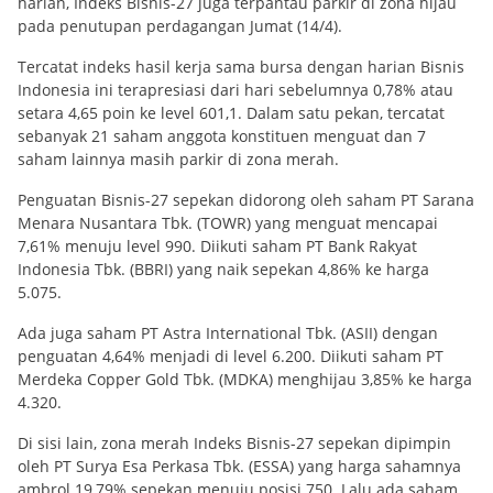
harian, Indeks Bisnis-27 juga terpantau parkir di zona hijau
pada penutupan perdagangan Jumat (14/4).
Tercatat indeks hasil kerja sama bursa dengan harian Bisnis
Indonesia ini terapresiasi dari hari sebelumnya 0,78% atau
setara 4,65 poin ke level 601,1. Dalam satu pekan, tercatat
sebanyak 21 saham anggota konstituen menguat dan 7
saham lainnya masih parkir di zona merah.
Penguatan Bisnis-27 sepekan didorong oleh saham PT Sarana
Menara Nusantara Tbk. (TOWR) yang menguat mencapai
7,61% menuju level 990. Diikuti saham PT Bank Rakyat
Indonesia Tbk. (BBRI) yang naik sepekan 4,86% ke harga
5.075.
Ada juga saham PT Astra International Tbk. (ASII) dengan
penguatan 4,64% menjadi di level 6.200. Diikuti saham PT
Merdeka Copper Gold Tbk. (MDKA) menghijau 3,85% ke harga
4.320.
Di sisi lain, zona merah Indeks Bisnis-27 sepekan dipimpin
oleh PT Surya Esa Perkasa Tbk. (ESSA) yang harga sahamnya
ambrol 19,79% sepekan menuju posisi 750. Lalu ada saham