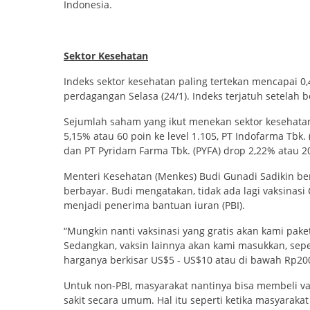
Indonesia.
Sektor Kesehatan
Indeks sektor kesehatan paling tertekan mencapai 0,4
perdagangan Selasa (24/1). Indeks terjatuh setelah b
Sejumlah saham yang ikut menekan sektor kesehatan,
5,15% atau 60 poin ke level 1.105, PT Indofarma Tbk.
dan PT Pyridam Farma Tbk. (PYFA) drop 2,22% atau 20
Menteri Kesehatan (Menkes) Budi Gunadi Sadikin b
berbayar. Budi mengatakan, tidak ada lagi vaksinasi 
menjadi penerima bantuan iuran (PBI).
“Mungkin nanti vaksinasi yang gratis akan kami pake
Sedangkan, vaksin lainnya akan kami masukkan, sepert
harganya berkisar US$5 - US$10 atau di bawah Rp200 
Untuk non-PBI, masyarakat nantinya bisa membeli va
sakit secara umum. Hal itu seperti ketika masyarakat