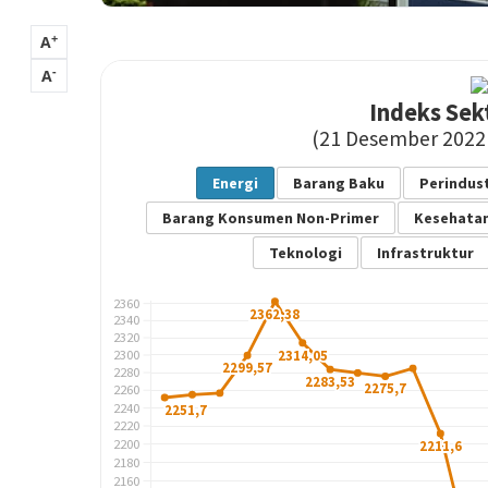
+
A
-
A