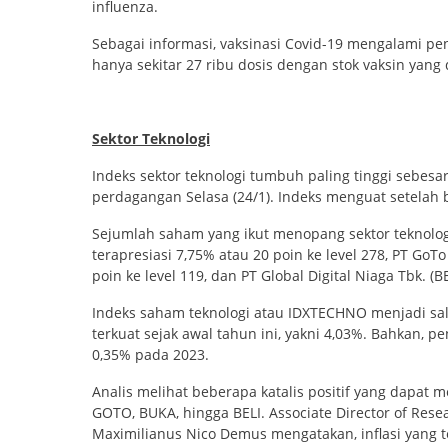
influenza.
Sebagai informasi, vaksinasi Covid-19 mengalami pe
hanya sekitar 27 ribu dosis dengan stok vaksin yang d
Sektor Teknologi
Indeks sektor teknologi tumbuh paling tinggi sebesar
perdagangan Selasa (24/1). Indeks menguat setelah b
Sejumlah saham yang ikut menopang sektor teknologi
terapresiasi 7,75% atau 20 poin ke level 278, PT GoT
poin ke level 119, dan PT Global Digital Niaga Tbk. (
Indeks saham teknologi atau IDXTECHNO menjadi sal
terkuat sejak awal tahun ini, yakni 4,03%. Bahkan, 
0,35% pada 2023.
Analis melihat beberapa katalis positif yang dapa
GOTO, BUKA, hingga BELI. Associate Director of Rese
Maximilianus Nico Demus mengatakan, inflasi yang t