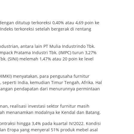
dengan ditutup terkoreksi 0,40% atau 4,69 poin ke
 Indeks terkoreksi setelah bergerak di rentang
ustrian, antara lain PT Mulia Industrindo Tbk.
T Impack Pratama Industri Tbk. (IMPC) turun 3,27%
Tbk. (SINI) melemah 1,47% atau 20 poin ke level
HIMKI) menyatakan, para pengusaha furnitur
eperti India, kemudian Timur Tengah, Afrika. Hal
urangan pendapatan dari menurunnya permintaan
nan, realisasi investasi sektor furnitur masih
g telah menanamkan modalnya ke Kendal dan Batang.
ntraksi hingga 3,4% pada kuartal IV/2022. Kondisi
t dan Eropa yang menyeral 51% produk mebel asal