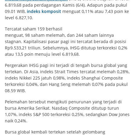
6.819,68 pada perdagangan Kamis (6/4). Adapun pada pukul
09.01 WIB,
indeks komposit
menguat 0,11% atau 7,43 poin ke
level 6.827,10.
Tercatat saham 159 berhasil
menguat, 98 saham melemah, dan 244 saham lainnya
stagnan. Kapitalisasi pasar pagi ini tercatat berada di posisi
Rp9.533,21 triliun. Sebelumnya, IHSG ditutup terkoreksi 0,2%
atau 13,5 poin menuju level 6.819,68.
Pergerakan IHSG pagi ini terjadi di tengah bursa global yang
tertekan. Di Asia, indeks Strait Times tercatat melemah 0,28%,
indeks Nikkei 225 jatuh 0,98%, indeks Shanghai Composite
terkoreksi 0,04%, dan Hang Seng melemah 0,07% pada pukul
08.59 WIB.
Pelemahan tersebut mengikuti penurunan yang terjadi di
bursa Amerika Serikat. Nasdaq Composite ditutup turun
1,07%, indeks S&P 500 terkoreksi 0,25%, sedangkan Dow Jones
naik 0,24%.
Bursa global kembali tertekan setelah gelombang