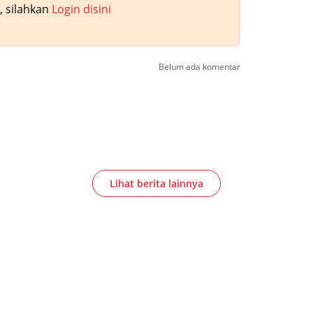
 silahkan
Login disini
Belum ada komentar
Lihat berita lainnya