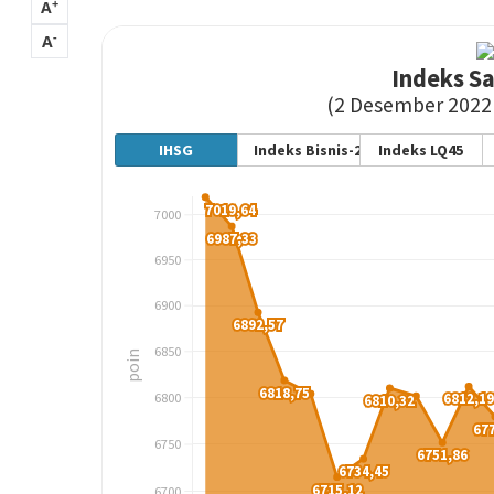
+
A
-
A