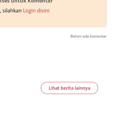
akses untuk Komentar
 silahkan
Login disini
Belum ada komentar
Lihat berita lainnya