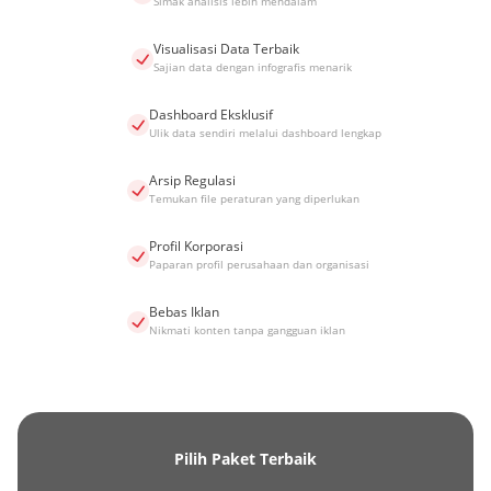
Simak analisis lebih mendalam
Visualisasi Data Terbaik
Sajian data dengan infografis menarik
Dashboard Eksklusif
Ulik data sendiri melalui dashboard lengkap
Arsip Regulasi
Temukan file peraturan yang diperlukan
Profil Korporasi
Paparan profil perusahaan dan organisasi
Bebas Iklan
Nikmati konten tanpa gangguan iklan
Pilih Paket Terbaik