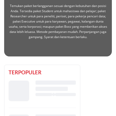
Temukan paket berlangganan sesuai dengan kebutuhan dan posisi
Anda. Tersedia paket Student untuk mahasiswa dan pelajar; paket
Researcher untuk para peneliti, periset, para pekerja pencari data;
paket Executive untuk para karyawan, pegawai, kalangan dunia
usaha, serta korporasi; maupun paket Boss yang memberikan akses
data lebih leluasa. Metode pembayaran mudah. Perpanjangan juga
gampang. Syarat dan ketentuan berlaku.
TERPOPULER