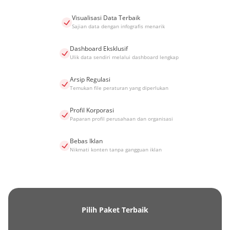
Visualisasi Data Terbaik
Sajian data dengan infografis menarik
Dashboard Eksklusif
Ulik data sendiri melalui dashboard lengkap
Arsip Regulasi
Temukan file peraturan yang diperlukan
Profil Korporasi
Paparan profil perusahaan dan organisasi
Bebas Iklan
Nikmati konten tanpa gangguan iklan
Pilih Paket Terbaik