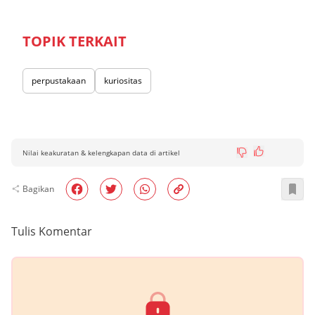
TOPIK TERKAIT
perpustakaan
kuriositas
Nilai keakuratan & kelengkapan data di artikel
Bagikan
Tulis Komentar