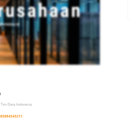
a
h Tim Data Indonesia
085884545211