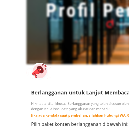
Berlangganan untuk Lanjut Membac
Nikmati artikel khusus Berlangganan yang telah disusun ole
dengan visualisasi data yang akurat dan menarik.
Jika ada kendala saat pembelian, silahkan hubungi
WA:
Pilih paket konten berlangganan dibawah ini: