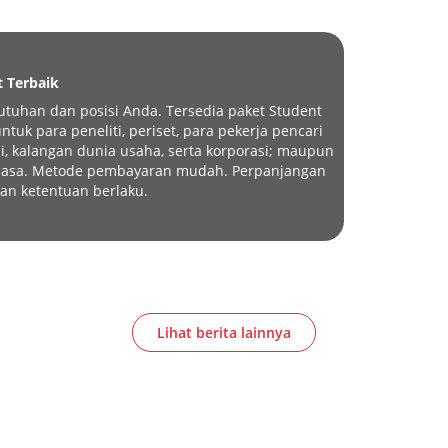
t Terbaik
tuhan dan posisi Anda. Tersedia paket Student
tuk para peneliti, periset, para pekerja pencari
i, kalangan dunia usaha, serta korporasi; maupun
eluasa. Metode pembayaran mudah. Perpanjangan
an ketentuan berlaku.
Lihat berita lainnya