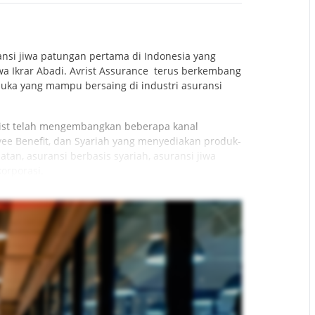
ansi jiwa patungan pertama di Indonesia yang
iwa Ikrar Abadi. Avrist Assurance terus berkembang
muka yang mampu bersaing di industri asuransi
rist telah mengembangkan beberapa kanal
oyee Benefit, dan Syariah yang menyediakan produk-
tan, asuransi berbasis syariah, asuransi jiwa
korporasi.