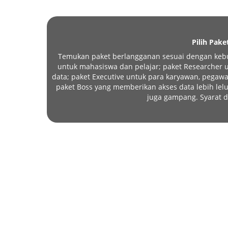
Pilih Pake
Temukan paket berlangganan sesuai dengan kebu
untuk mahasiswa dan pelajar; paket Researcher un
data; paket Executive untuk para karyawan, pegawa
paket Boss yang memberikan akses data lebih l
juga gampang. Syarat d