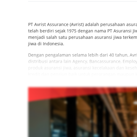
PT Avrist Assurance (Avrist) adalah perusahaan asur
telah berdiri sejak 1975 dengan nama PT Asuransi J
menjadi salah satu perusahaan asuransi jiwa terke
jiwa di Indonesia.
Dengan pengalaman selama lebih dari 40 tahun, Av
distribusi antara lain Agency, Bancassurance, Empl
produk asuransi jiwa, asuransi kecelakaan dan keseha
kredit dan pensiun baik untuk perorangan maupun 