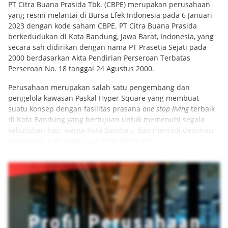
PT Citra Buana Prasida Tbk. (CBPE)
merupakan perusahaan
yang resmi melantai di Bursa Efek Indonesia pada 6 Januari
2023 dengan kode saham CBPE. PT Citra Buana Prasida
berkedudukan di Kota Bandung, Jawa Barat, Indonesia, yang
secara sah didirikan dengan nama PT Prasetia Sejati pada
2000 berdasarkan Akta Pendirian Perseroan Terbatas
Perseroan No. 18 tanggal 24 Agustus 2000.
Perusahaan merupakan salah satu pengembang dan
pengelola kawasan Paskal Hyper Square yang membuat
suatu konsep dengan fasilitas prasana
one stop living
terbaik
di Kota Bandung yang bertujuan untuk memenuhi segala
kebutuhan bagi warga Kota Bandung dan menjadi destinasi
perjalanan bagi warga luar Kota Bandung.