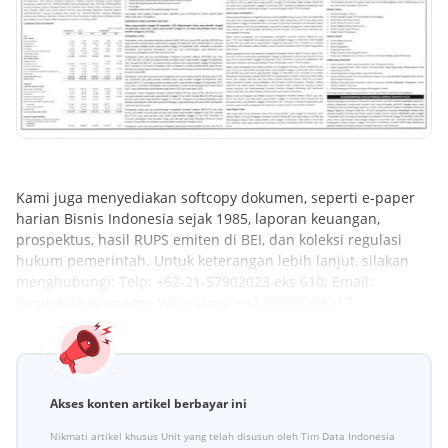
Kami juga menyediakan softcopy dokumen, seperti e-paper
harian Bisnis Indonesia sejak 1985, laporan keuangan,
prospektus, hasil RUPS emiten di BEI, dan koleksi regulasi
hukum pemerintah. Untuk keterangan lebih lanjut, silakan
menghubungi: Telp: +62-21-57902023 eks 610; Email:
pusdok@bisnis.com; WhatsApp: +62-85885259217.
Akses konten artikel berbayar ini
Nikmati artikel khusus Unit yang telah disusun oleh Tim Data Indonesia