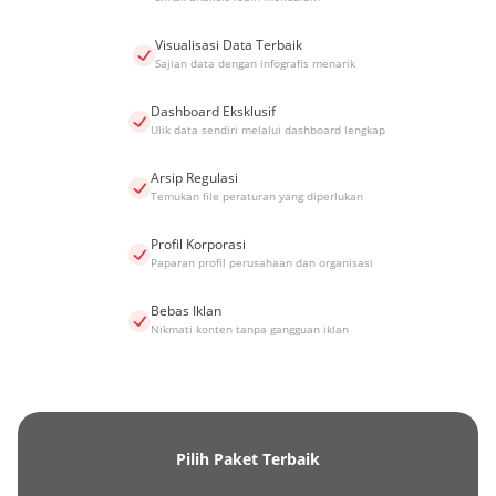
Visualisasi Data Terbaik
Sajian data dengan infografis menarik
Dashboard Eksklusif
Ulik data sendiri melalui dashboard lengkap
Arsip Regulasi
Temukan file peraturan yang diperlukan
Profil Korporasi
Paparan profil perusahaan dan organisasi
Bebas Iklan
Nikmati konten tanpa gangguan iklan
Pilih Paket Terbaik