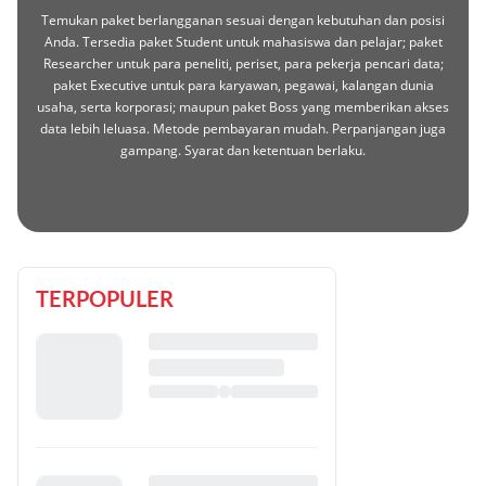
Temukan paket berlangganan sesuai dengan kebutuhan dan posisi
Anda. Tersedia paket Student untuk mahasiswa dan pelajar; paket
Researcher untuk para peneliti, periset, para pekerja pencari data;
paket Executive untuk para karyawan, pegawai, kalangan dunia
usaha, serta korporasi; maupun paket Boss yang memberikan akses
data lebih leluasa. Metode pembayaran mudah. Perpanjangan juga
gampang. Syarat dan ketentuan berlaku.
TERPOPULER