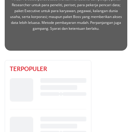
Researcher untuk para peneliti, periset, para pekerja pencari data;
paket Executive untuk para karyawan, pegawai, kalangan dunia
usaha, serta korporasi; maupun paket Boss yang memberikan akses
data lebih leluasa. Metode pembayaran mudah. Perpanjangan juga
gampang. Syarat dan ketentuan berlaku.
TERPOPULER