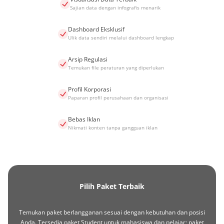
Sajian data dengan infografis menarik
Dashboard Eksklusif
Ulik data sendiri melalui dashboard lengkap
Arsip Regulasi
Temukan file peraturan yang diperlukan
Profil Korporasi
Paparan profil perusahaan dan organisasi
Bebas Iklan
Nikmati konten tanpa gangguan iklan
Pilih Paket Terbaik
Temukan paket berlangganan sesuai dengan kebutuhan dan posisi
Anda. Tersedia paket Student untuk mahasiswa dan pelajar; paket