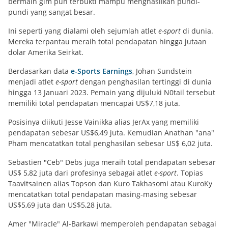
bermain gim pun terbukti mampu menghasilkan pundi-
pundi yang sangat besar.
Ini seperti yang dialami oleh sejumlah atlet
e-sport
di dunia.
Mereka terpantau meraih total pendapatan hingga jutaan
dolar Amerika Seirkat.
Berdasarkan data
e-Sports Earnings
, Johan Sundstein
menjadi atlet
e-sport
dengan penghasilan tertinggi di dunia
hingga 13 Januari 2023. Pemain yang dijuluki N0tail tersebut
memiliki total pendapatan mencapai US$7,18 juta.
Posisinya diikuti Jesse Vainikka alias JerAx yang memiliki
pendapatan sebesar US$6,49 juta. Kemudian Anathan "ana"
Pham mencatatkan total penghasilan sebesar US$ 6,02 juta.
Sebastien "Ceb" Debs juga meraih total pendapatan sebesar
US$ 5,82 juta dari profesinya sebagai atlet
e-sport
. Topias
Taavitsainen alias Topson dan Kuro Takhasomi atau KuroKy
mencatatkan total pendapatan masing-masing sebesar
US$5,69 juta dan US$5,28 juta.
Amer "Miracle" Al-Barkawi memperoleh pendapatan sebagai