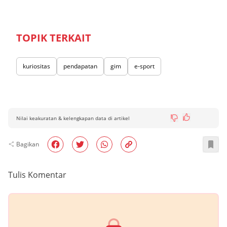
TOPIK TERKAIT
kuriositas
pendapatan
gim
e-sport
Nilai keakuratan & kelengkapan data di artikel
Bagikan
Tulis Komentar