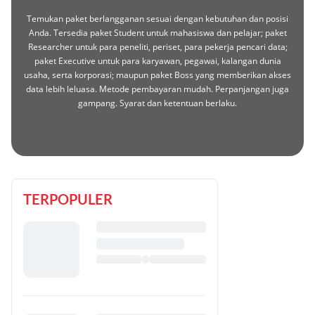
Temukan paket berlangganan sesuai dengan kebutuhan dan posisi
Anda. Tersedia paket Student untuk mahasiswa dan pelajar; paket
Researcher untuk para peneliti, periset, para pekerja pencari data;
paket Executive untuk para karyawan, pegawai, kalangan dunia
usaha, serta korporasi; maupun paket Boss yang memberikan akses
data lebih leluasa. Metode pembayaran mudah. Perpanjangan juga
gampang. Syarat dan ketentuan berlaku.
TERPOPULER