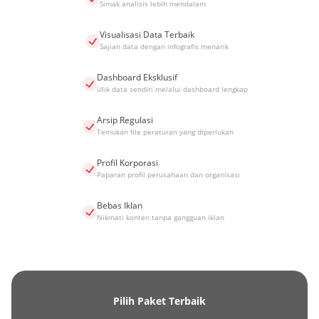
Simak analisis lebih mendalam
Visualisasi Data Terbaik
Sajian data dengan infografis menarik
Dashboard Eksklusif
Ulik data sendiri melalui dashboard lengkap
Arsip Regulasi
Temukan file peraturan yang diperlukan
Profil Korporasi
Paparan profil perusahaan dan organisasi
Bebas Iklan
Nikmati konten tanpa gangguan iklan
Pilih Paket Terbaik