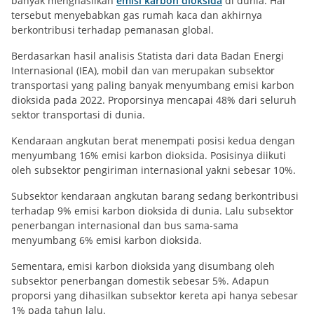
banyak menghasilkan
emisi karbon dioksida
di dunia. Hal
tersebut menyebabkan gas rumah kaca dan akhirnya
berkontribusi terhadap pemanasan global.
Berdasarkan hasil analisis Statista dari data Badan Energi
Internasional (IEA), mobil dan van merupakan subsektor
transportasi yang paling banyak menyumbang emisi karbon
dioksida pada 2022. Proporsinya mencapai 48% dari seluruh
sektor transportasi di dunia.
Kendaraan angkutan berat menempati posisi kedua dengan
menyumbang 16% emisi karbon dioksida. Posisinya diikuti
oleh subsektor pengiriman internasional yakni sebesar 10%.
Subsektor kendaraan angkutan barang sedang berkontribusi
terhadap 9% emisi karbon dioksida di dunia. Lalu subsektor
penerbangan internasional dan bus sama-sama
menyumbang 6% emisi karbon dioksida.
Sementara, emisi karbon dioksida yang disumbang oleh
subsektor penerbangan domestik sebesar 5%. Adapun
proporsi yang dihasilkan subsektor kereta api hanya sebesar
1% pada tahun lalu.