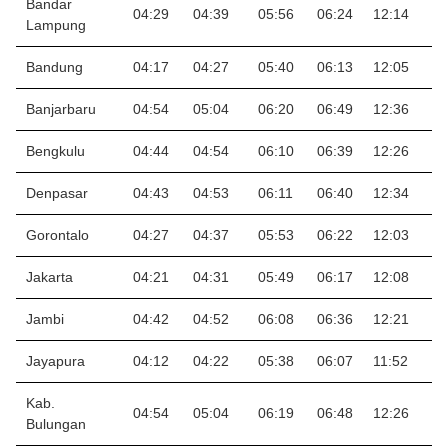
Bandar
04:29
04:39
05:56
06:24
12:14
1
Lampung
Bandung
04:17
04:27
05:40
06:13
12:05
1
Banjarbaru
04:54
05:04
06:20
06:49
12:36
1
Bengkulu
04:44
04:54
06:10
06:39
12:26
1
Denpasar
04:43
04:53
06:11
06:40
12:34
1
Gorontalo
04:27
04:37
05:53
06:22
12:03
1
Jakarta
04:21
04:31
05:49
06:17
12:08
1
Jambi
04:42
04:52
06:08
06:36
12:21
1
Jayapura
04:12
04:22
05:38
06:07
11:52
1
Kab.
04:54
05:04
06:19
06:48
12:26
1
Bulungan