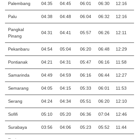
Palembang
04:35
04:45
06:01
06:30
12:16
1
Palu
04:38
04:48
06:04
06:32
12:16
1
Pangkal
04:31
04:41
05:57
06:26
12:11
1
Pinang
Pekanbaru
04:54
05:04
06:20
06:48
12:29
1
Pontianak
04:21
04:31
05:47
06:16
11:58
1
Samarinda
04:49
04:59
06:16
06:44
12:27
1
Semarang
04:05
04:15
05:33
06:01
11:53
1
Serang
04:24
04:34
05:51
06:20
12:10
1
Sofifi
05:10
05:20
06:36
07:04
12:46
1
Surabaya
03:56
04:06
05:23
05:52
11:44
1