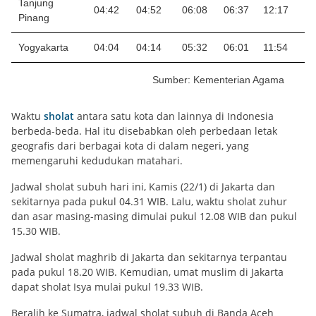
Tanjung
04:42
04:52
06:08
06:37
12:17
1
Pinang
Yogyakarta
04:04
04:14
05:32
06:01
11:54
1
Sumber: Kementerian Agama
Waktu
sholat
antara satu kota dan lainnya di Indonesia
berbeda-beda. Hal itu disebabkan oleh perbedaan letak
geografis dari berbagai kota di dalam negeri, yang
memengaruhi kedudukan matahari.
Jadwal sholat subuh hari ini, Kamis (22/1) di Jakarta dan
sekitarnya pada pukul 04.31 WIB. Lalu, waktu sholat zuhur
dan asar masing-masing dimulai pukul 12.08 WIB dan pukul
15.30 WIB.
Jadwal sholat maghrib di Jakarta dan sekitarnya terpantau
pada pukul 18.20 WIB. Kemudian, umat muslim di Jakarta
dapat sholat Isya mulai pukul 19.33 WIB.
Beralih ke Sumatra, jadwal sholat subuh di Banda Aceh