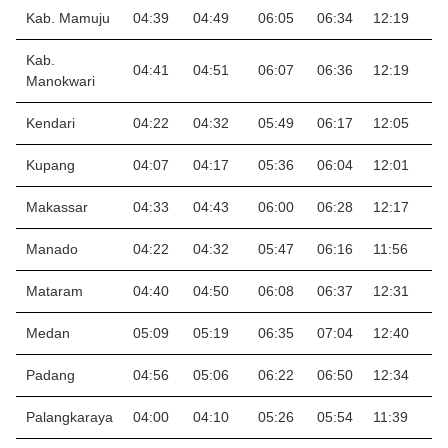
Kab. Mamuju
04:39
04:49
06:05
06:34
12:19
1
Kab.
04:41
04:51
06:07
06:36
12:19
1
Manokwari
Kendari
04:22
04:32
05:49
06:17
12:05
1
Kupang
04:07
04:17
05:36
06:04
12:01
1
Makassar
04:33
04:43
06:00
06:28
12:17
1
Manado
04:22
04:32
05:47
06:16
11:56
1
Mataram
04:40
04:50
06:08
06:37
12:31
1
Medan
05:09
05:19
06:35
07:04
12:40
1
Padang
04:56
05:06
06:22
06:50
12:34
1
Palangkaraya
04:00
04:10
05:26
05:54
11:39
1