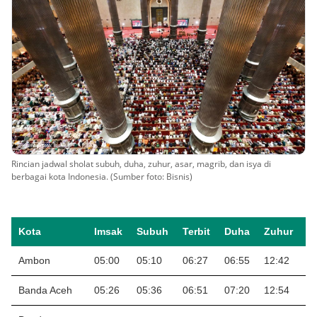
Rincian jadwal sholat subuh, duha, zuhur, asar, magrib, dan isya di
berbagai kota Indonesia. (Sumber foto: Bisnis)
Kota
Imsak
Subuh
Terbit
Duha
Zuhur
A
Ambon
05:00
05:10
06:27
06:55
12:42
1
Banda Aceh
05:26
05:36
06:51
07:20
12:54
1