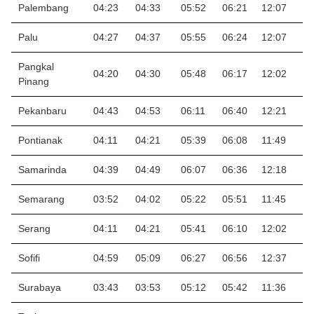
Palembang
04:23
04:33
05:52
06:21
12:07
1
Palu
04:27
04:37
05:55
06:24
12:07
1
Pangkal
04:20
04:30
05:48
06:17
12:02
1
Pinang
Pekanbaru
04:43
04:53
06:11
06:40
12:21
1
Pontianak
04:11
04:21
05:39
06:08
11:49
1
Samarinda
04:39
04:49
06:07
06:36
12:18
1
Semarang
03:52
04:02
05:22
05:51
11:45
15
Serang
04:11
04:21
05:41
06:10
12:02
1
Sofifi
04:59
05:09
06:27
06:56
12:37
1
Surabaya
03:43
03:53
05:12
05:42
11:36
1