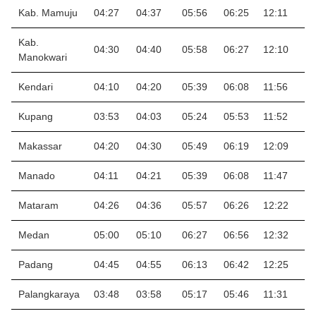
Kab. Mamuju
04:27
04:37
05:56
06:25
12:11
1
Kab.
04:30
04:40
05:58
06:27
12:10
1
Manokwari
Kendari
04:10
04:20
05:39
06:08
11:56
1
Kupang
03:53
04:03
05:24
05:53
11:52
1
Makassar
04:20
04:30
05:49
06:19
12:09
1
Manado
04:11
04:21
05:39
06:08
11:47
15
Mataram
04:26
04:36
05:57
06:26
12:22
1
Medan
05:00
05:10
06:27
06:56
12:32
1
Padang
04:45
04:55
06:13
06:42
12:25
1
Palangkaraya
03:48
03:58
05:17
05:46
11:31
1