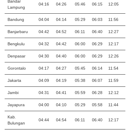
Bandar
04:16
04:26
05:46
06:15
12:05
1
Lampung
Bandung
04:04
04:14
05:29
06:03
11:56
1
Banjarbaru
04:42
04:52
06:11
06:40
12:27
1
Bengkulu
04:32
04:42
06:00
06:29
12:17
1
Denpasar
04:30
04:40
06:00
06:29
12:26
1
Gorontalo
04:17
04:27
05:45
06:14
11:54
1
Jakarta
04:09
04:19
05:38
06:07
11:59
1
Jambi
04:31
04:41
05:59
06:28
12:12
1
Jayapura
04:00
04:10
05:29
05:58
11:44
1
Kab.
04:44
04:54
06:11
06:40
12:17
1
Bulungan