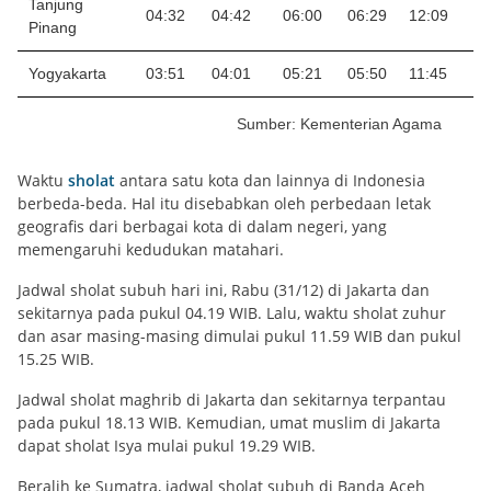
Tanjung
04:32
04:42
06:00
06:29
12:09
1
Pinang
Yogyakarta
03:51
04:01
05:21
05:50
11:45
15
Sumber: Kementerian Agama
Waktu
sholat
antara satu kota dan lainnya di Indonesia
berbeda-beda. Hal itu disebabkan oleh perbedaan letak
geografis dari berbagai kota di dalam negeri, yang
memengaruhi kedudukan matahari.
Jadwal sholat subuh hari ini, Rabu (31/12) di Jakarta dan
sekitarnya pada pukul 04.19 WIB. Lalu, waktu sholat zuhur
dan asar masing-masing dimulai pukul 11.59 WIB dan pukul
15.25 WIB.
Jadwal sholat maghrib di Jakarta dan sekitarnya terpantau
pada pukul 18.13 WIB. Kemudian, umat muslim di Jakarta
dapat sholat Isya mulai pukul 19.29 WIB.
Beralih ke Sumatra, jadwal sholat subuh di Banda Aceh