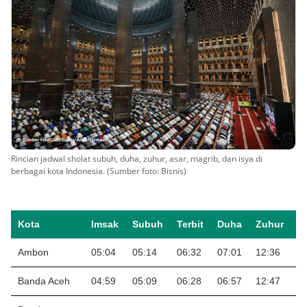
Rincian jadwal sholat subuh, duha, zuhur, asar, magrib, dan isya di
berbagai kota Indonesia. (Sumber foto: Bisnis)
Kota
Imsak
Subuh
Terbit
Duha
Zuhur
A
Ambon
05:04
05:14
06:32
07:01
12:36
1
Banda Aceh
04:59
05:09
06:28
06:57
12:47
1