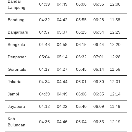
Bandar
04:39
04:49
06:06
06:35
12:08
1
Lampung
Bandung
04:32
04:42
05:55
06:28
11:58
1
Banjarbaru
04:57
05:07
06:25
06:54
12:29
1
Bengkulu
04:48
04:58
06:15
06:44
12:20
1
Denpasar
05:04
05:14
06:32
07:01
12:28
1
Gorontalo
04:17
04:27
05:45
06:14
11:56
1
Jakarta
04:34
04:44
06:01
06:30
12:01
1
Jambi
04:39
04:49
06:06
06:35
12:14
1
Jayapura
04:12
04:22
05:40
06:09
11:46
1
Kab.
04:36
04:46
06:04
06:33
12:19
1
Bulungan