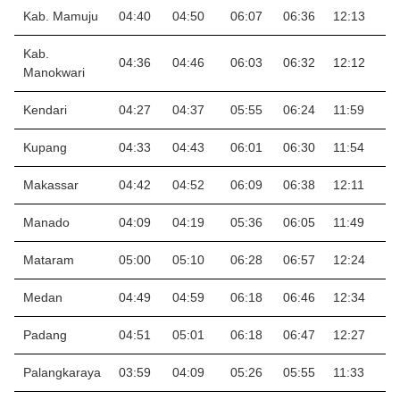
Kab. Mamuju
04:40
04:50
06:07
06:36
12:13
1
Kab.
04:36
04:46
06:03
06:32
12:12
1
Manokwari
Kendari
04:27
04:37
05:55
06:24
11:59
1
Kupang
04:33
04:43
06:01
06:30
11:54
1
Makassar
04:42
04:52
06:09
06:38
12:11
1
Manado
04:09
04:19
05:36
06:05
11:49
1
Mataram
05:00
05:10
06:28
06:57
12:24
1
Medan
04:49
04:59
06:18
06:46
12:34
1
Padang
04:51
05:01
06:18
06:47
12:27
1
Palangkaraya
03:59
04:09
05:26
05:55
11:33
1