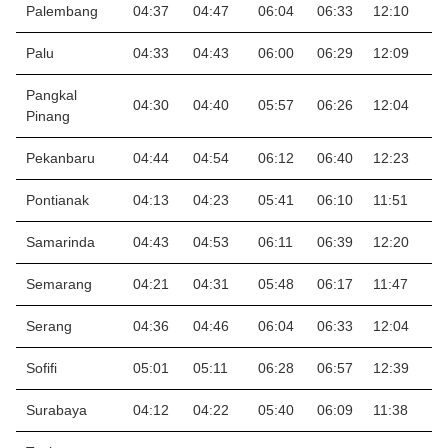
Palembang
04:37
04:47
06:04
06:33
12:10
1
Palu
04:33
04:43
06:00
06:29
12:09
1
Pangkal
04:30
04:40
05:57
06:26
12:04
1
Pinang
Pekanbaru
04:44
04:54
06:12
06:40
12:23
1
Pontianak
04:13
04:23
05:41
06:10
11:51
1
Samarinda
04:43
04:53
06:11
06:39
12:20
1
Semarang
04:21
04:31
05:48
06:17
11:47
1
Serang
04:36
04:46
06:04
06:33
12:04
1
Sofifi
05:01
05:11
06:28
06:57
12:39
1
Surabaya
04:12
04:22
05:40
06:09
11:38
1