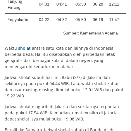
Tanjung
04:31
04:41
05:59
06:28
12:11
1
Pinang
Yogyakarta
04:22
04:32
05:50
06:19
11:47
1
Sumber: Kementerian Agama
Waktu
sholat
antara satu kota dan lainnya di Indonesia
berbeda-beda. Hal itu disebabkan oleh perbedaan letak
geografis dari berbagai kota di dalam negeri, yang
memengaruhi kedudukan matahari.
Jadwal sholat subuh hari ini, Rabu (8/7) di Jakarta dan
sekitarnya pada pukul 04.44 WIB. Lalu, waktu sholat zuhur
dan asar masing-masing dimulai pukul 12.01 WIB dan pukul
15.22 WIB.
Jadwal sholat maghrib di Jakarta dan sekitarnya terpantau
pada pukul 17.54 WIB. Kemudian, umat muslim di Jakarta
dapat sholat Isya mulai pukul 19.08 WIB.
Beralih ke Sumatra, jadwal sholat subuh di Banda Aceh