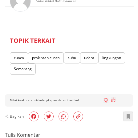
Editor Artikel Data Indonesia
TOPIK TERKAIT
cuaca
prakiraan cuaca
suhu
udara
lingkungan
Semarang
Nilai keakuratan & kelengkapan data di artikel
Bagikan
Tulis Komentar