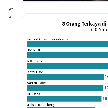
+
A
-
A